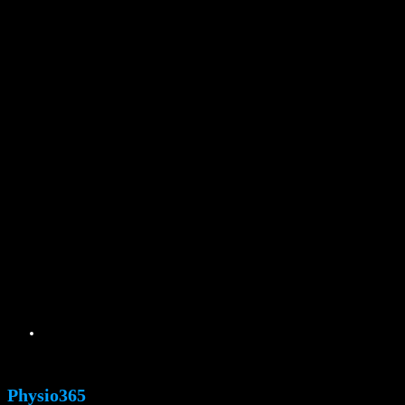
In WhatsApp chatten
Physio365