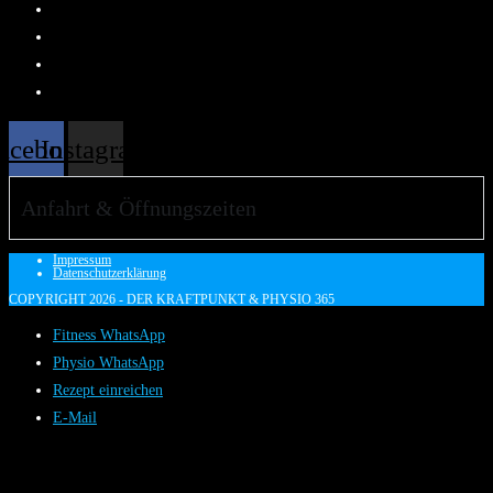
Team
Karriere
Kontakt
Rezept
acebook
Instagram
Anfahrt & Öffnungszeiten
Impressum
Datenschutzerklärung
COPYRIGHT 2026 - DER KRAFTPUNKT & PHYSIO 365
Fitness WhatsApp
Physio WhatsApp
Rezept einreichen
E-Mail